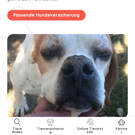
Passende Hundeversicherung
Tiere
Tierversicherun
Online Tierarzt
Partne
finden
g
24h
r