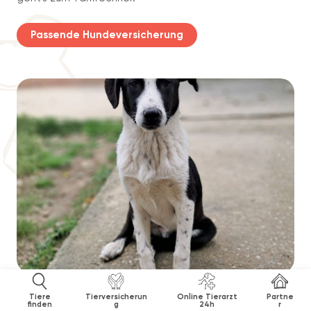
Passende Hundeversicherung
Tiere
Tierversicherun
Online Tierarzt
Partne
finden
g
24h
r