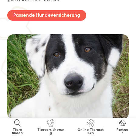
Passende Hundeversicherung
Tiere
Tierversicherun
Online Tierarzt
Partne
finden
g
24h
r