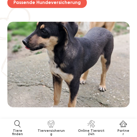
Passende Hundeversicherung
Tiere
Tierversicherun
Online Tierarzt
Partne
finden
g
24h
r