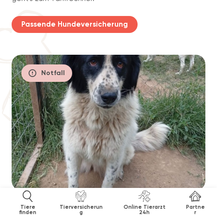
Passende Hundeversicherung
Notfall
Tiere
Tierversicherun
Online Tierarzt
Partne
finden
g
24h
r