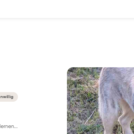
rnwillig
ernen...