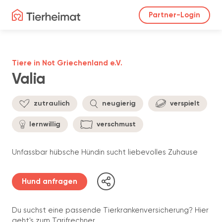
Partner-Login
Tiere in Not Griechenland e.V.
Valia
zutraulich
neugierig
verspielt
lernwillig
verschmust
Unfassbar hübsche Hündin sucht liebevolles Zuhause
Hund anfragen
Du suchst eine passende Tierkrankenversicherung? Hier
geht's zum Tarifrechner.