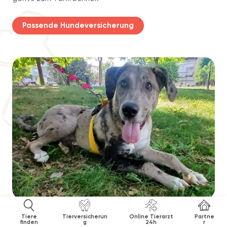
Passende Hundeversicherung
Tiere
Tierversicherun
Online Tierarzt
Partne
finden
g
24h
r