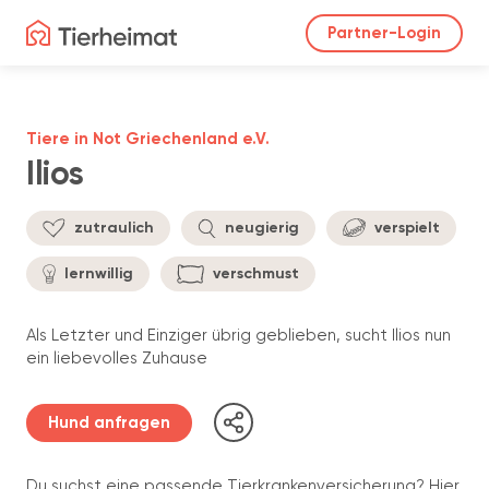
Partner-Login
Tiere in Not Griechenland e.V.
Ilios
zutraulich
neugierig
verspielt
lernwillig
verschmust
Als Letzter und Einziger übrig geblieben, sucht Ilios nun
ein liebevolles Zuhause
Hund anfragen
Du suchst eine passende Tierkrankenversicherung? Hier