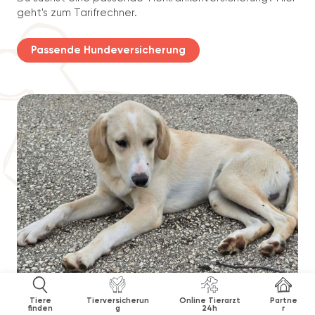
geht's zum Tarifrechner.
Passende Hundeversicherung
Tiere
Tierversicherun
Online Tierarzt
Partne
finden
g
24h
r