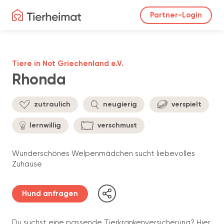
Partner-Login
Tiere in Not Griechenland e.V.
Rhonda
zutraulich
neugierig
verspielt
lernwillig
verschmust
Wunderschönes Welpenmädchen sucht liebevolles
Zuhause
Hund anfragen
Du suchst eine passende Tierkrankenversicherung? Hier