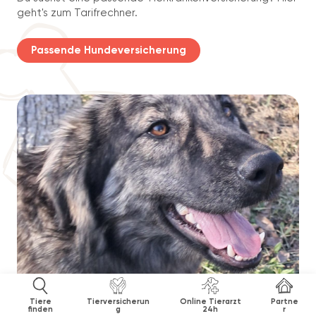
geht's zum Tarifrechner.
Passende Hundeversicherung
Tiere
Tierversicherun
Online Tierarzt
Partne
finden
g
24h
r