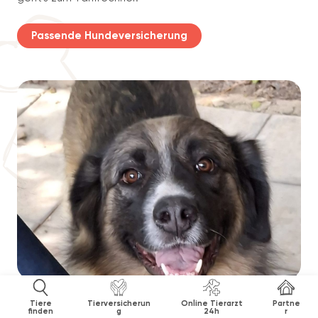
Passende Hundeversicherung
Tiere
Tierversicherun
Online Tierarzt
Partne
finden
g
24h
r