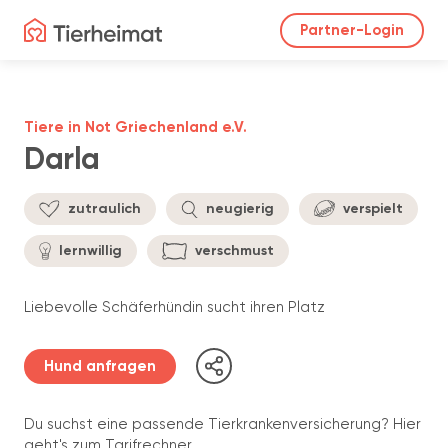
Partner-Login
Tiere in Not Griechenland e.V.
Darla
zutraulich
neugierig
verspielt
lernwillig
verschmust
Liebevolle Schäferhündin sucht ihren Platz
Hund anfragen
Du suchst eine passende Tierkrankenversicherung? Hier
geht's zum Tarifrechner.