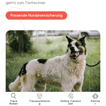
geht's zum Tarifrechner.
Passende Hundeversicherung
Tiere
Tierversicherun
Online Tierarzt
Partne
finden
g
24h
r