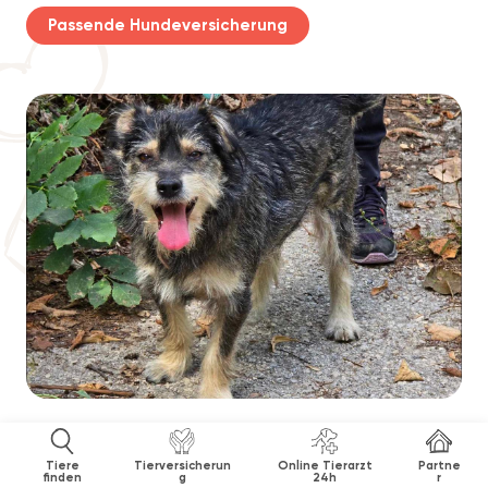
Passende Hundeversicherung
Tiere
Tierversicherun
Online Tierarzt
Partne
finden
g
24h
r