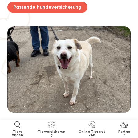
Passende Hundeversicherung
Tiere
Tierversicherun
Online Tierarzt
Partne
finden
g
24h
r