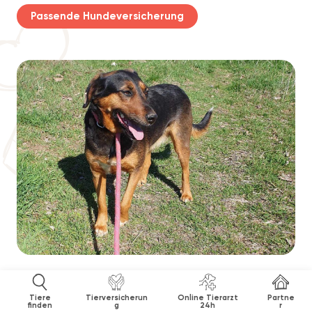
Passende Hundeversicherung
Tiere
Tierversicherun
Online Tierarzt
Partne
finden
g
24h
r