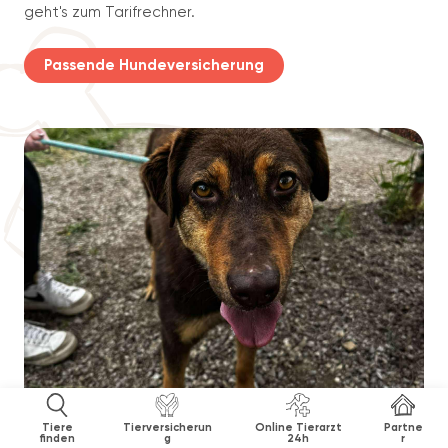
geht's zum Tarifrechner.
Passende Hundeversicherung
Tiere
Tierversicherun
Online Tierarzt
Partne
finden
g
24h
r