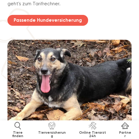
geht's zum Tarifrechner.
Passende Hundeversicherung
Tiere
Tierversicherun
Online Tierarzt
Partne
finden
g
24h
r