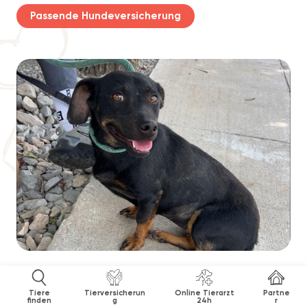
Passende Hundeversicherung
Tiere
Tierversicherun
Online Tierarzt
Partne
finden
g
24h
r