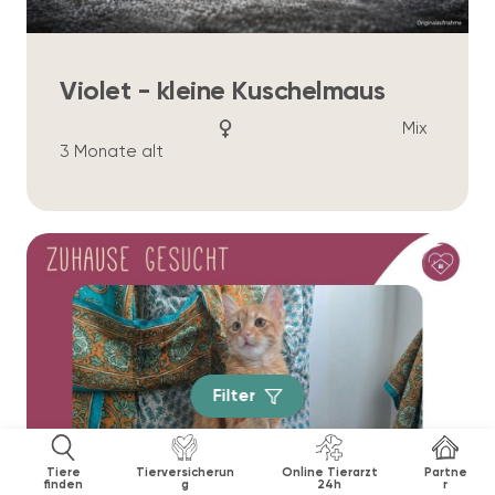
Violet - kleine Kuschelmaus
Mix
3 Monate alt
Filter
Tiere
Tierversicherun
Online Tierarzt
Partne
finden
g
24h
r