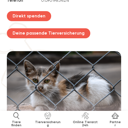
Telefon
015901983424
Direkt spenden
Deine passende Tierversicherung
Tiere
Tierversicherun
Online Tierarzt
Partne
finden
g
24h
r