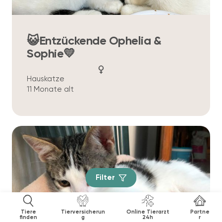
😺Entzückende Ophelia &
Sophie💛
Hauskatze
11 Monate alt
Filter
Tiere
Tierversicherun
Online Tierarzt
Partne
finden
g
24h
r