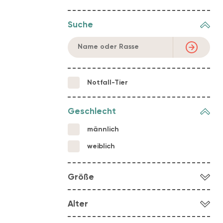
Suche
Notfall-Tier
Geschlecht
männlich
weiblich
Größe
klein
Alter
mittel
Welpe