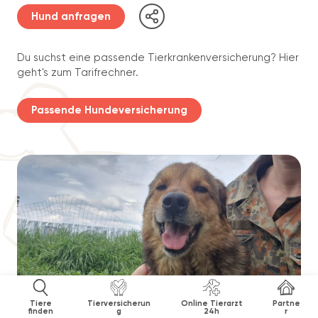
Hund anfragen
Du suchst eine passende Tierkrankenversicherung? Hier
geht's zum Tarifrechner.
Passende Hundeversicherung
Tiere
Tierversicherun
Online Tierarzt
Partne
finden
g
24h
r