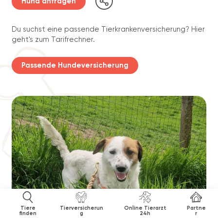
Hund anfragen
Du suchst eine passende Tierkrankenversicherung? Hier
geht's zum Tarifrechner.
Passende Hundeversicherung
Tiere
Tierversicherun
Online Tierarzt
Partne
finden
g
24h
r