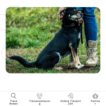
Tiere
Tierversicherun
Online Tierarzt
Partne
finden
g
24h
r