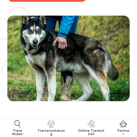
Tiere
Tierversicherun
Online Tierarzt
Partne
finden
g
24h
r