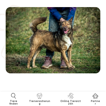
Tiere
Tierversicherun
Online Tierarzt
Partne
finden
g
24h
r