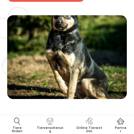
Tiere
Tierversicherun
Online Tierarzt
Partne
finden
g
24h
r