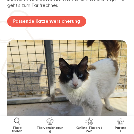
geht's zum Tarifrechner.
Passende Katzenversicherung
Tiere
Tierversicherun
Online Tierarzt
Partne
finden
g
24h
r