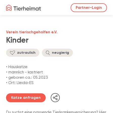
Partner-Login
Verein tierischgeholfen e.V.
Kinder
zutraulich
neugierig
• Hauskatze
• männlich - kastriert
• geboren ca.: 05.2023
• Ort: Lleida-ES
Katze anfragen
Du suchst eine passende Tierkrankenversicherung? Hier