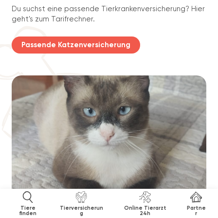
Du suchst eine passende Tierkrankenversicherung? Hier
geht's zum Tarifrechner.
Passende Katzenversicherung
Tiere
Tierversicherun
Online Tierarzt
Partne
finden
g
24h
r