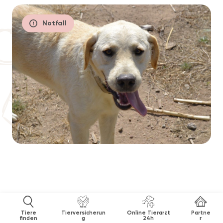
Notfall
Tiere
Tierversicherun
Online Tierarzt
Partne
finden
g
24h
r