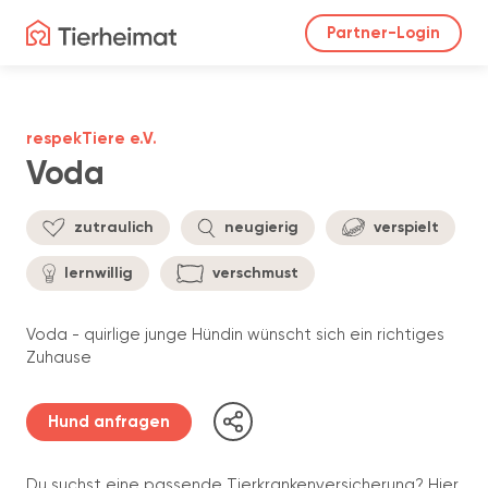
Partner-Login
respekTiere e.V.
Voda
zutraulich
neugierig
verspielt
lernwillig
verschmust
Voda - quirlige junge Hündin wünscht sich ein richtiges
Zuhause
Hund anfragen
Du suchst eine passende Tierkrankenversicherung? Hier