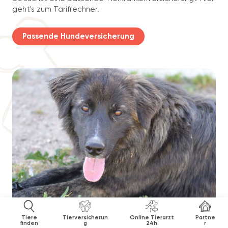
geht's zum Tarifrechner.
Passende Hundeversicherung
Tiere
Tierversicherun
Online Tierarzt
Partne
finden
g
24h
r