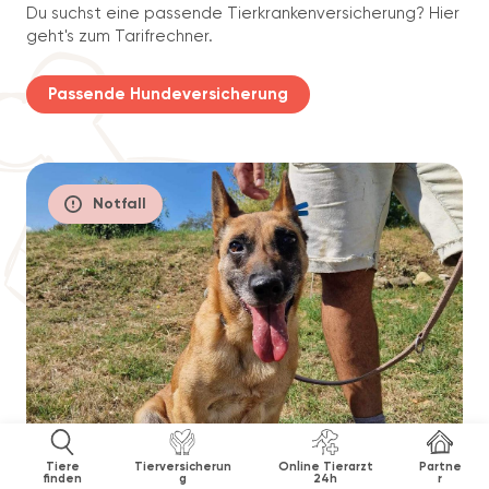
Du suchst eine passende Tierkrankenversicherung? Hier
geht's zum Tarifrechner.
Passende Hundeversicherung
Notfall
Tiere
Tierversicherun
Online Tierarzt
Partne
finden
g
24h
r