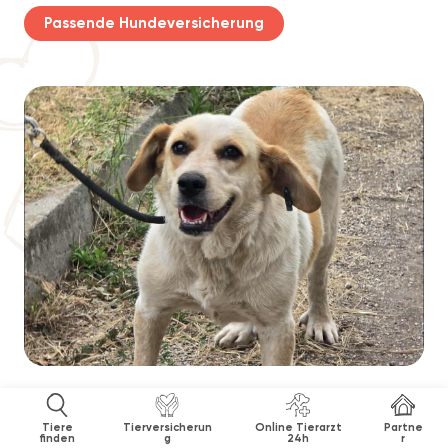
Passende Hundeversicherung
Tiere
Tierversicherun
Online Tierarzt
Partne
finden
g
24h
r