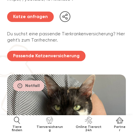
Katze anfragen
Du suchst eine passende Tierkrankenversicherung? Hier
geht's zum Tarifrechner.
Passende Katzenversicherung
Notfall
Tiere
Tierversicherun
Online Tierarzt
Partne
finden
g
24h
r