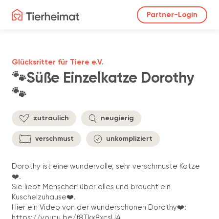
Partner-Login
Glücksritter für Tiere e.V.
🐾Süße Einzelkatze Dorothy
🐾
zutraulich
neugierig
verschmust
unkompliziert
Dorothy ist eine wundervolle, sehr verschmuste Katze
❤️.
Sie liebt Menschen über alles und braucht ein
Kuschelzuhause❤️.
Hier ein Video von der wunderschönen Dorothy❤️:
https://youtu.be/f8Tkx8xcsU4