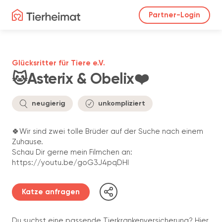
Partner-Login
Glücksritter für Tiere e.V.
🐱Asterix & Obelix❤️
neugierig
unkompliziert
🍀Wir sind zwei tolle Brüder auf der Suche nach einem
Zuhause.
Schau Dir gerne mein Filmchen an:
https://youtu.be/goG3J4pqDHI
Katze anfragen
Du suchst eine passende Tierkrankenversicherung? Hier