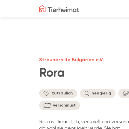
Streunerhilfe Bulgarien e.V.
Rora
zutraulich
neugierig
verschmust
Rora ist freundlich, verspielt und versch
obwohl sie geprügelt wurde. Sie hat