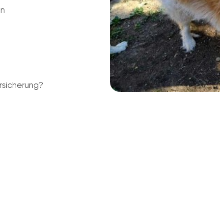
en
rsicherung?