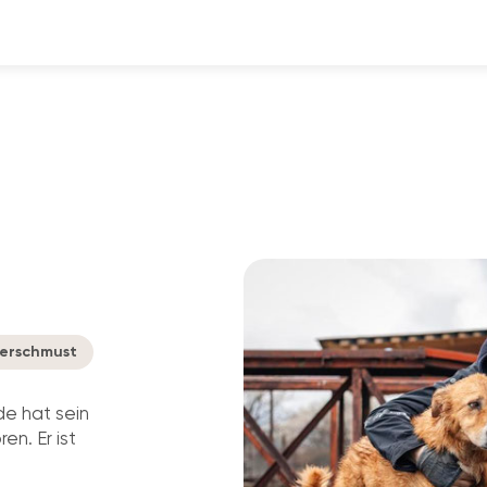
erschmust
e hat sein
en. Er ist