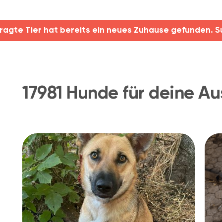
ragte Tier hat bereits ein neues Zuhause gefunden. S
17981 Hunde für deine Au