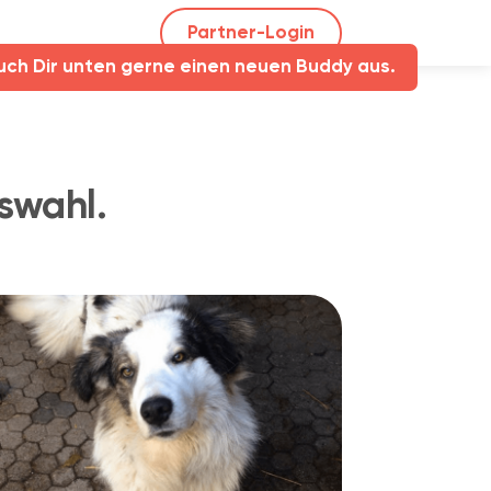
Partner-Login
uch Dir unten gerne einen neuen Buddy aus.
swahl.