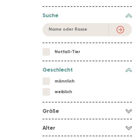
Suche
Notfall-Tier
Geschlecht
männlich
weiblich
Größe
klein
Alter
mittel
Welpe