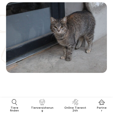
Tiere
Tierversicherun
Online Tierarzt
Partne
finden
g
24h
r