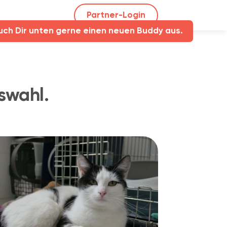
Partner-Login
uch Dir unten gerne einen neuen Buddy aus.
swahl.