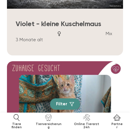
Violet - kleine Kuschelmaus
Mix
3 Monate alt
Filter
Tiere
Tierversicherun
Online Tierarzt
Partne
finden
g
24h
r