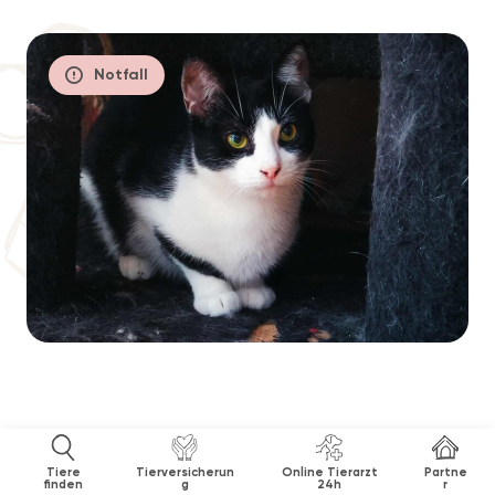
Notfall
Tiere
Tierversicherun
Online Tierarzt
Partne
finden
g
24h
r