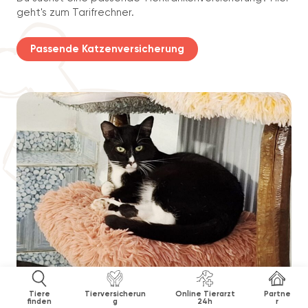
geht's zum Tarifrechner.
Passende Katzenversicherung
Tiere
Tierversicherun
Online Tierarzt
Partne
finden
g
24h
r