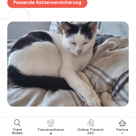
Passende Katzenversicherung
Tiere
Tierversicherun
Online Tierarzt
Partne
finden
g
24h
r