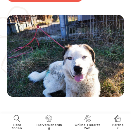
Tiere
Tierversicherun
Online Tierarzt
Partne
finden
g
24h
r