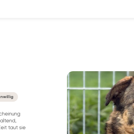
rnwillig
scheinung
altend,
eit taut sie