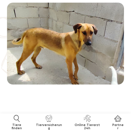
Tiere
Tierversicherun
Online Tierarzt
Partne
finden
g
24h
r