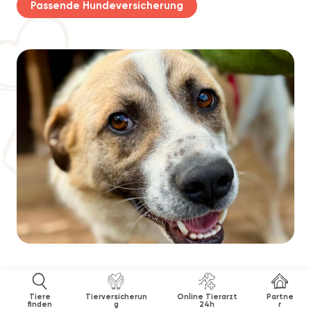
Passende Hundeversicherung
Tiere
Tierversicherun
Online Tierarzt
Partne
finden
g
24h
r