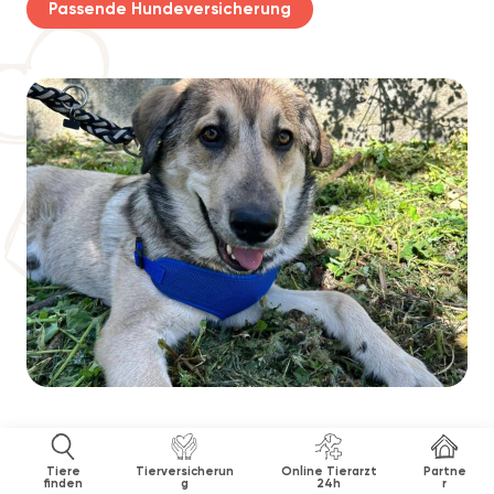
Passende Hundeversicherung
Tiere
Tierversicherun
Online Tierarzt
Partne
finden
g
24h
r