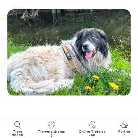
Tiere
Tierversicherun
Online Tierarzt
Partne
finden
g
24h
r